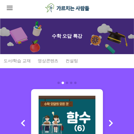
수학 오답 특강
도서/학습 교재
영상콘텐츠
컨설팅