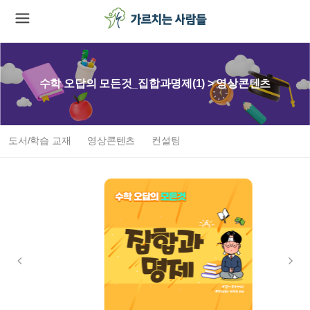
수학 오답의 모든것_집합과명제(1) > 영상콘텐츠
도서/학습 교재
영상콘텐츠
컨설팅