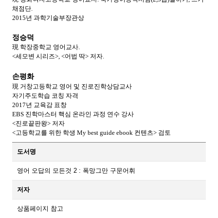
채점단
.
2015
년 과학기술부장관상
정승덕
現
학장중학교 영어교사
.
<
세모변 시리즈
>, <
어법 딱
>
저자
.
손평화
現
거창고등학교 영어 및 진로진학상담교사
자기주도학습 코칭 자격
2017
년 교육감 표창
EBS
진학마스터 핵심 온라인 과정 연수 강사
<
진로끝판왕
>
저자
<
고등학교를 위한 학생
My best guide ebook
컨텐츠
>
검토
도서명
영어 오답의 모든것 2 : 폭망그만 구문어휘
저자
상품페이지 참고