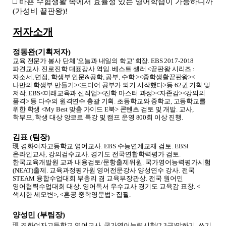
□
바쁜 수험생활 속에서 효율성 있는 영어학습이 가능하니까
(
가성비 끝판왕
)!
저자소개
정동완
(
기획저자
)
교육 전문가 봉사 단체
'
오늘과 내일의 학교
'
회장
. EBS 2017-2018
파견교사
.
진로진학 대표강사 역임
.
베스트 셀러
<
끝판왕 시리즈
:
자소서
,
면접
,
학생부 인문
&
공학
,
공부
,
수학
><
중학생활끝판왕
><
나만의 학생부 만들기
><
드디어 공부가 되기 시작했다
>
등
62
권 기획 및
저작
. EBS<
미래교육과 신직업
><
진학 마스터 과정
><
자존감
><
강의의
품격
>
등 다수의 원격연수 총괄 기획
.
초등학교와 중학교
,
고등학교를
위한 학생
<My Best
맞춤 가이드
E
북
>
콘텐츠 검토 및 개발
.
교사
,
학부모
,
학생 대상 앙코르 특강 및 캠프 운영
800
회 이상 진행
.
김표
(
팀장
)
現
경화여자고등학교 영어교사
. EBS
수능연계교재 검토
. EBSi
온라인교사
,
강의검수교사
.
경기도 전국연합학력평가 검토
.
한국교육개발원 교과 내용검토
/
문항출제위원
.
국가영어능력평가시험
(NEAT)
출제
.
교육과정평가원 영어전문강사 양성연수 강사
.
전국
STEAM
융합수업대회 부총리 겸 교육부장관상
.
전국 원어민
영어협력수업대회 대상
.
영어독서 우수교사 경기도 교육감 표창
. <
색시한 세모변
>, <
혼공 중학영문법
>
집필
.
양성민
(
부팀장
)
現
경화여자고등학교 영어교사
.
국가영어능력시험
(2,3
급
)
말하기
,
쓰기