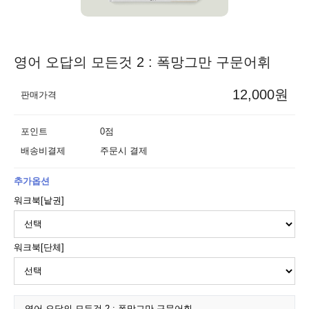
영어 오답의 모든것 2 : 폭망그만 구문어휘
12,000원
판매가격
포인트
0점
배송비결제
주문시 결제
추가옵션
워크북[낱권]
워크북[단체]
영어 오답의 모든것 2 : 폭망그만 구문어휘