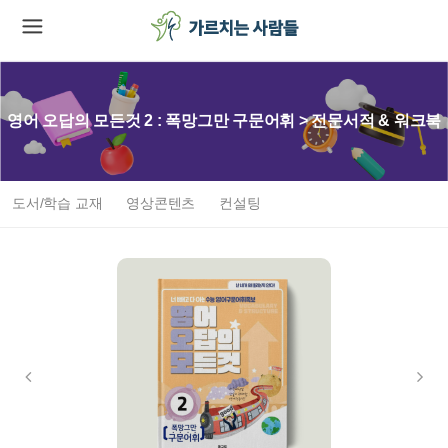
영어 오답의 모든것 2 : 폭망그만 구문어휘 > 전문서적 & 워크북
도서/학습 교재
영상콘텐츠
컨설팅