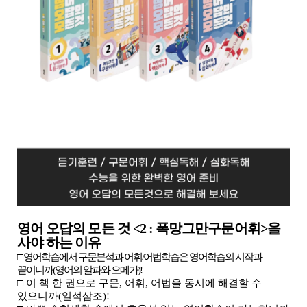
영어 오답의 모든 것
<2 :
폭망그만구문어휘
>
을
사야 하는 이유
□
영어학습에서 구문분석과 어휘
/
어법학습은 영어학습의 시작과
끝이니까
(
영어의 알파와 오메가
)!
□
이 책 한 권으로 구문
,
어휘
,
어법을 동시에 해결할 수
있으니까
(
일석삼조
)!