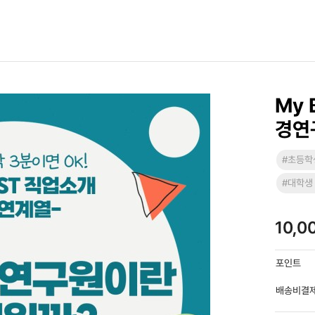
My 
경연
#초등학
#대학생
10,0
포인트
배송비결