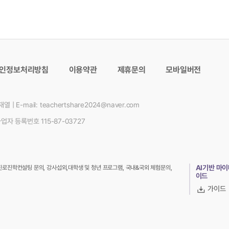
인정보처리방침
이용약관
제휴문의
모바일버전
이재열
|
E-mail:
teachertshare2024@naver.com
업자 등록번호 115-87-03727
AI기반 마
의, 진로진학컨설팅 문의, 강사섭외,대학생 및 청년 프로그램, 국내&국외 체험문의,
이드
가이드