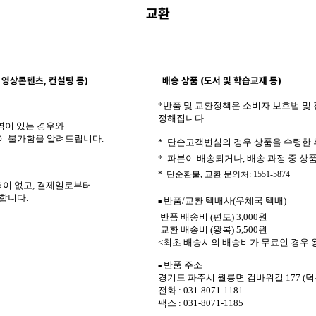
교환
, 영상콘텐츠, 컨설팅 등)
배송 상품 (도서 및 학습교재 등)
*반품 및 교환정책은 소비자 보호법 및
정해집니다.
역이 있는 경우와
이 불가함을 알려드립니다.
* 단순고객변심의 경우 상품을 수령한 후
* 파본이 배송되거나, 배송 과정 중 상
* 단순환불, 교환 문의처: 1551-5874
력이 없고, 결제일로부터
합니다.
반품/교환 택배사(우체국 택배)
■
반품 배송비 (편도) 3,000원
교환 배송비 (왕복) 5,500원
<최초 배송시의 배송비가 무료인 경우 왕
반품 주소
■
경기도 파주시 월롱면 검바위길 177 (덕은
전화 : 031-8071-1181
팩스 : 031-8071-1185