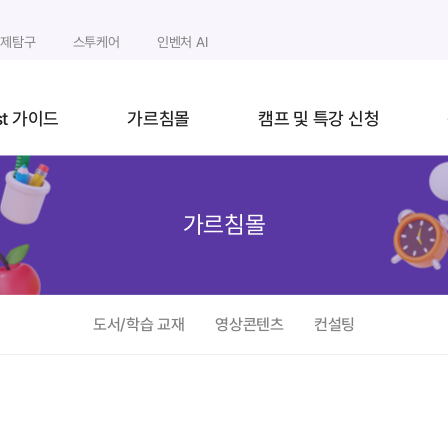
과제탐구
스투케어
인벤처 AI
st 가이드
가르침몰
캠프 및 특강 신청
가르침몰
도서/학습 교재
영상콘텐츠
컨설팅