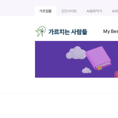
가르침몰
진단사이트
AI동화작가
AI
My Be