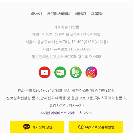
회사소개
개인정보처리방침
이용약관
제휴문의
가르치는 사람들
대표 : 이성훈
|
개인정보 보호책임자 : 이재열
서울시 강남구 테헤란로 70길 12, 402-j913호(대치동)
사업자 등록번호 115-87-03727
통신판매업신고번호 제2025 -경기파주-4488
전화 문의 02-547-6846 (캠프 문의, 에듀마스터(학원 가맹) 문의,
진로진학컨설팅 문의, 강사섭외,대학생 및 청년 프로그램, 국내&국외 체험문의,
교강사과정, 지사문의)
AI기반 마이베스트 가이드
가이드
카카오톡 상담
My Best 오픈채팅방