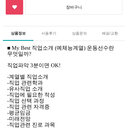
상품정보
사용후기
상품문의
배송/교환
■ My Best 직업소개 (예체능계열) 운동선수란
무엇일까?
직업파악 3분이면 OK!
-계열별 직업소개
-직업 관련학과
-유사직업 소개
-직업에 필요한 적성
-직업 선택 과정
-직업 관련 자격증
-평균임금
-미래전망
-직업관련 진로 과목