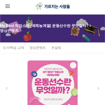
My Best 직업소개 (예체능계열) 운동선수란 무엇일까? >
영상콘텐츠
도서/학습 교재
영상콘텐츠
컨설팅