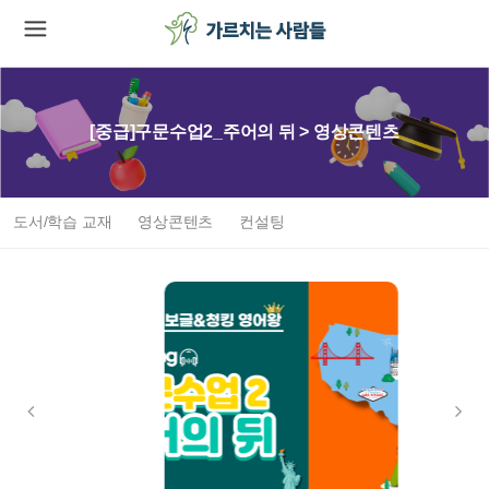
[중급]구문수업2_주어의 뒤 > 영상콘텐츠
도서/학습 교재
영상콘텐츠
컨설팅