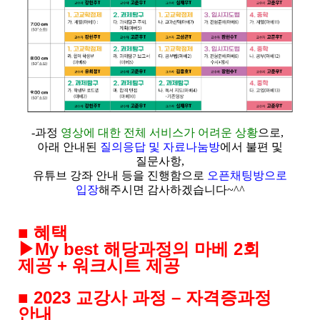
-
과정
영상에 대한 전체 서비스가 어려운 상황
으로
,
아래 안내된
질의응답 및 자료나눔방
에서 불편 및
질문사항
,
유튜브 강좌 안내 등을 진행함으로
오픈채팅방으로
입장
해주시면 감사하겠습니다
~^^
■
혜택
▶
My best
해당과정의 마베
2
회
제공
+
워크시트 제공
■
2023
교강사 과정
–
자격증과정
안내