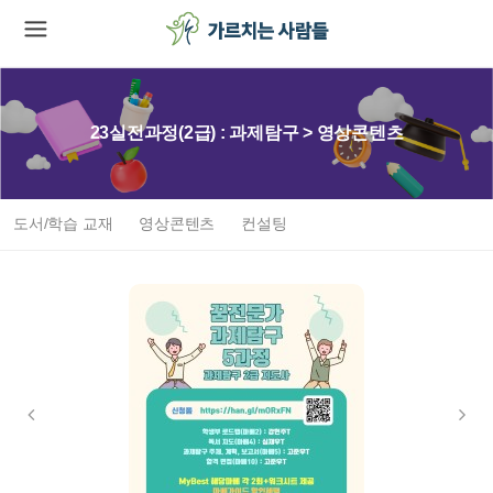
23실전과정(2급) : 과제탐구 > 영상콘텐츠
도서/학습 교재
영상콘텐츠
컨설팅