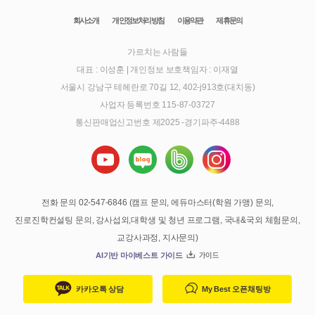
회사소개
개인정보처리방침
이용약관
제휴문의
가르치는 사람들
대표 : 이성훈
|
개인정보 보호책임자 : 이재열
서울시 강남구 테헤란로 70길 12, 402-j913호(대치동)
사업자 등록번호 115-87-03727
통신판매업신고번호 제2025 -경기파주-4488
전화 문의 02-547-6846 (캠프 문의, 에듀마스터(학원 가맹) 문의,
진로진학컨설팅 문의, 강사섭외,대학생 및 청년 프로그램, 국내&국외 체험문의,
교강사과정, 지사문의)
AI기반 마이베스트 가이드
가이드
카카오톡 상담
My Best 오픈채팅방