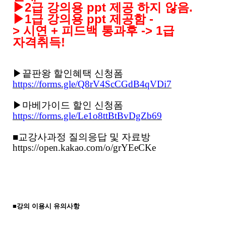
▶
2
급 강의용
ppt
제공 하지 않음
.
▶
1
급 강의용
ppt
제공함
-
>
시연
+
피드백 통과후
-> 1
급
자격취득
!
▶
끝판왕 할인혜택 신청폼
https://forms.gle/Q8rV4ScCGdB4qVDi7
▶
마베가이드 할인 신청폼
https://forms.gle/Le1o8ttBtBvDgZb69
■교강사과정 질의응답 및 자료방
https://open.kakao.com/o/grYEeCKe
■
강의 이용시 유의사항