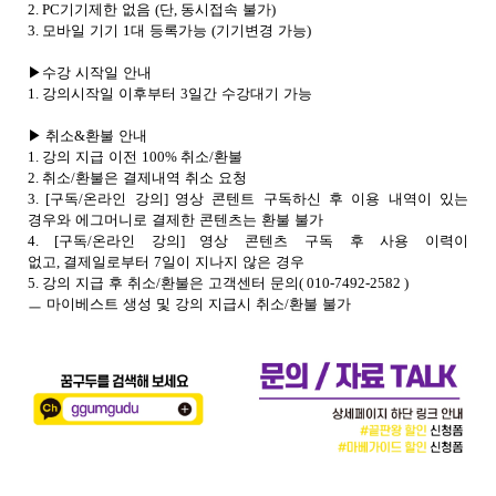
2. PC
기기제한 없음
(
단
,
동시접속 불가
)
3.
모바일 기기
1
대 등록가능
(
기기변경 가능
)
▶
수강 시작일 안내
1.
강의시작일 이후부터
3
일간 수강대기 가능
▶
취소
&
환불 안내
1.
강의 지급 이전
100%
취소
/
환불
2.
취소
/
환불은 결제내역 취소 요청
3. [
구독
/
온라인 강의
]
영상 콘텐트 구독하신 후 이용 내역이 있는
경우와 에그머니로 결제한 콘텐츠는 환불 불가
4. [
구독
/
온라인 강의
]
영상 콘텐츠 구독 후 사용 이력이
없고
,
결제일로부터
7
일이 지나지 않은 경우
5.
강의 지급 후 취소
/
환불은 고객센터 문의
( 010-7492-2582 )
ㅡ 마이베스트 생성 및 강의 지급시 취소
/
환불 불가