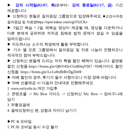
▶
강의 시작일
(02/07,
화
)
로부터
~
강의 종료일
(02/17,
금
)
기간
제공합니다
.
▶
신청하신 분들은 질의응답 그룹방으로 입장해주세요
.
■교강사과정
질의응답 및 자료방
https://open.kakao.com/o/grYEeCKe
▶
5
일간 복습
+ 2
일 재복습 영상이 제공될 때
,
영상을 다운하거나
다른 분에게 공유하면 저작권 침해로 법적 문제가 생길 수 있음을
알려드립니다
.
▶
지도하시는 소수의 학생에게 활용 부탁합니다
.
▶
기수 별 오픈 그룹방에서 질의응답 및 자료 나눔이 진행되오니
적극적인 참여 부탁드립니다
.
▶
신청하신 분들께 드리는 저자 특별 할인 혜택이 있습니다
.
끝판왕
할인 신청폼
:
https://forms.gle/Q8rV4ScCGdB4qVDi7
/
마베가이드 할인
신청폼
:
https://forms.gle/Le1o8ttBtBvDgZb69
▶
마베 할인의 경우
,
후기가 필수 사항이오니 이점 양해 바랍니다
.
▶
마베 선물제공 시 다음의 안내대로 진행해주세요
.
1.
www.onlyedu.kr
개인 가입후
2.
콘텐츠몰
-> My Best
가이드
->
신청하신
My Best ->
장바구니에
담기
3.
무통장결제
4.
결제요청하신 분
,
성함과 아이디 남기기
▶
PC &
모바일
1. PC
와 모바일 동시 수강 불가