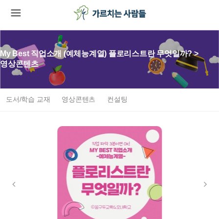
My Best 직업소개 (예체능계열) 플로리스트란 무엇일까? >
영상콘텐츠
도서/학습 교재
영상콘텐츠
컨설팅