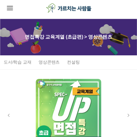
면접특강 교육계열 (초급편) > 영상콘텐츠
도서/학습 교재
영상콘텐츠
컨설팅