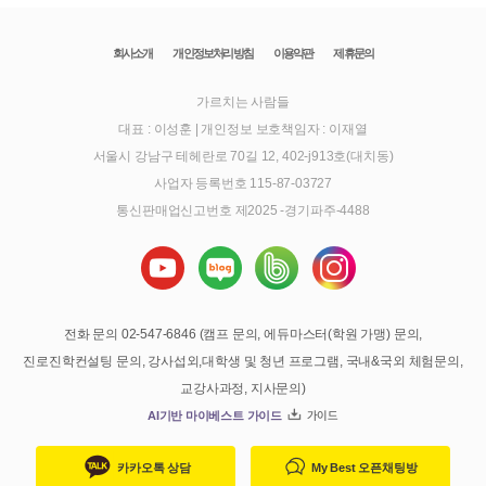
회사소개
개인정보처리방침
이용약관
제휴문의
가르치는 사람들
대표 : 이성훈
|
개인정보 보호책임자 : 이재열
서울시 강남구 테헤란로 70길 12, 402-j913호(대치동)
사업자 등록번호 115-87-03727
통신판매업신고번호 제2025 -경기파주-4488
전화 문의 02-547-6846 (캠프 문의, 에듀마스터(학원 가맹) 문의,
진로진학컨설팅 문의, 강사섭외,대학생 및 청년 프로그램, 국내&국외 체험문의,
교강사과정, 지사문의)
AI기반 마이베스트 가이드
가이드
카카오톡 상담
My Best 오픈채팅방