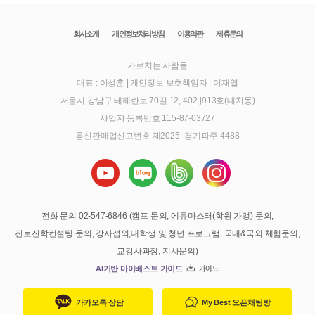
회사소개
개인정보처리방침
이용약관
제휴문의
가르치는 사람들
대표 : 이성훈
|
개인정보 보호책임자 : 이재열
서울시 강남구 테헤란로 70길 12, 402-j913호(대치동)
사업자 등록번호 115-87-03727
통신판매업신고번호 제2025 -경기파주-4488
전화 문의 02-547-6846 (캠프 문의, 에듀마스터(학원 가맹) 문의,
진로진학컨설팅 문의, 강사섭외,대학생 및 청년 프로그램, 국내&국외 체험문의,
교강사과정, 지사문의)
AI기반 마이베스트 가이드
가이드
카카오톡 상담
My Best 오픈채팅방