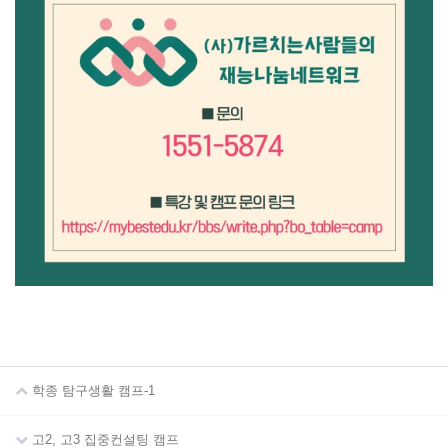
학종 탐구생활 캠프-1
고2, 고3 집중컨설팅 캠프