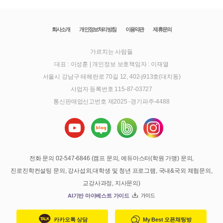
회사소개
개인정보처리방침
이용약관
제휴문의
가르치는 사람들
대표 : 이성훈
|
개인정보 보호책임자 : 이재열
서울시 강남구 테헤란로 70길 12, 402-j913호(대치동)
사업자 등록번호 115-87-03727
통신판매업신고번호 제2025 -경기파주-4488
전화 문의 02-547-6846 (캠프 문의, 에듀마스터(학원 가맹) 문의,
진로진학컨설팅 문의, 강사섭외,대학생 및 청년 프로그램, 국내&국외 체험문의,
교강사과정, 지사문의)
AI기반 마이베스트 가이드
가이드
카카오톡 상담
My Best 오픈채팅방