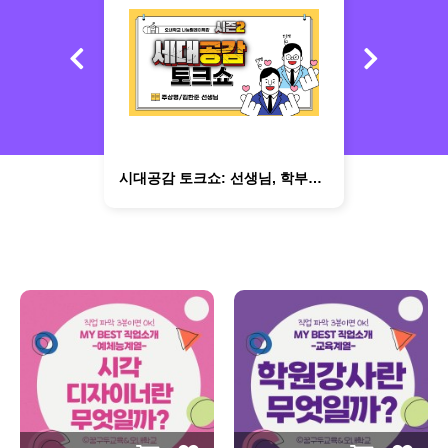
 학습법
지역별 우수 고등학교 2탄 (최규운 선생님)
시대공감 토크쇼: 선생님, 학부모로 살아가며 아이들 인생과 동행하기 (주상명&김한준 선생님)
[초급]be p.
수학오