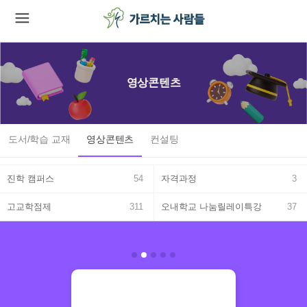
영상콘텐츠
도서/학습 교재
영상콘텐츠
컨설팅
진학 캠퍼스
54
자격과정
3
고교학점제
311
오내학교 나눔릴레이특강
37