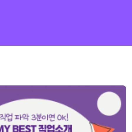
수학 오답의 모든것_집합과 명제 (2)
My Best 직업소개 (공학계열) 토목시공기술자란 무엇일까?