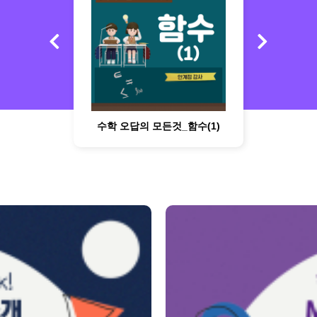
My Best 직업소개 (의학계열) 의무부사관이란 무엇일까?
My Best 직업소개 (예체능계열) 주얼리디자이너란 무엇일까?
수학 오답의 모든것_함수(1)