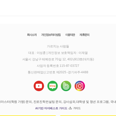
회사소개
개인정보처리방침
이용약관
제휴문의
가르치는 사람들
대표 : 이성훈
|
개인정보 보호책임자 : 이재열
서울시 강남구 테헤란로 70길 12, 402-j913호(대치동)
사업자 등록번호 115-87-03727
통신판매업신고번호 제2025 -경기파주-4488
의, 에듀마스터(학원 가맹) 문의, 진로진학컨설팅 문의, 강사섭외,대학생 및 청년 프로그램, 
AI기반 마이베스트 가이드
가이드