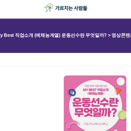
y Best 직업소개 (예체능계열) 운동선수란 무엇일까? > 영상콘