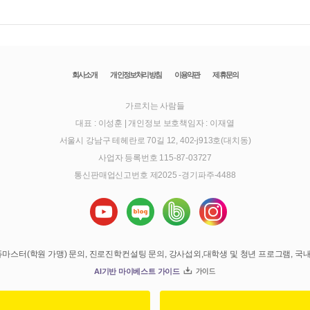
회사소개
개인정보처리방침
이용약관
제휴문의
가르치는 사람들
대표 : 이성훈
|
개인정보 보호책임자 : 이재열
서울시 강남구 테헤란로 70길 12, 402-j913호(대치동)
사업자 등록번호 115-87-03727
통신판매업신고번호 제2025 -경기파주-4488
의, 에듀마스터(학원 가맹) 문의, 진로진학컨설팅 문의, 강사섭외,대학생 및 청년 프로그램, 
AI기반 마이베스트 가이드
가이드